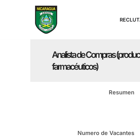
Saltar
RECLUT
al
contenido
Analista de Compras (produc
farmacéuticos)
Resumen
Numero de Vacantes